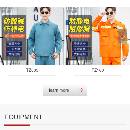
TZ005
TZ160
learn more
EQUIPMENT