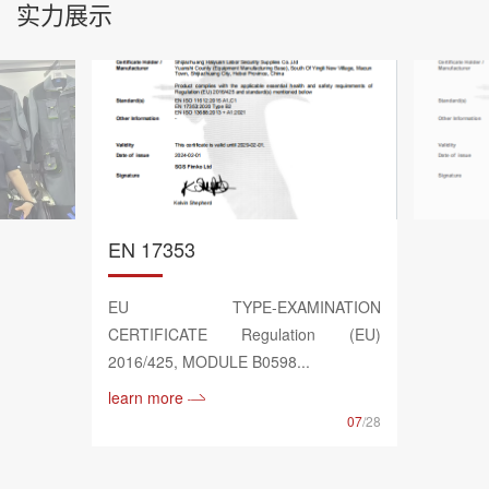
实力展示
EN 17353
EU TYPE-EXAMINATION
CERTIFICATE Regulation (EU)
2016/425, MODULE B0598...
learn more
07
/28