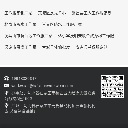
工作服定制厂家
东城区反光背心
繁昌县工人工作服定制
北京市防水工作服
崇文区防水工作服厂家
调兵山市防油污工作服厂家
达尔罕茂明安联合旗涤棉工作服
保定市阻燃工作服
大城县体恤批发
安吉县劳保服定制
大连市冲锋衣
巴林左旗防油污工作服
成都热卖劳保服定制厂家
河北区阻燃工作服
成都保暖劳保服定制厂
19948039647
重庆保暖劳保服定制厂
陕西劳保工服定制厂家
workwear@haiyuanworkwear.com
常州纯棉阻燃服定制定做
办事处：河北省石家庄市桥西区大经街天滋嘉鲤
闵行区劳保工作服定制工厂
商务楼A座1502
南通炉前工阻燃服
保安工作服冬季棉服秋冬装加厚
厂址：河北省石家庄市元氏县马村镇营里新村村
南(装备制造基地)
昌吉劳保服定制厂
青岛工作阻燃服批发
石家庄扑火阻燃服价格
闵行区劳保团体服定制厂家
河东区防油污工作服厂家