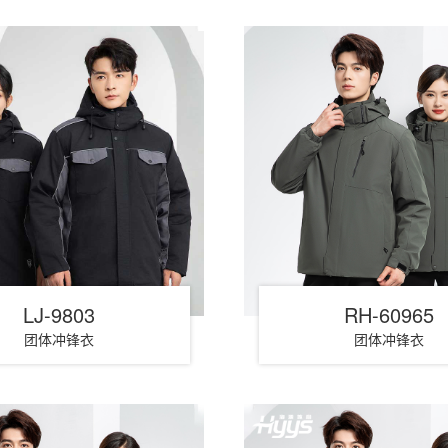
LJ-9803
RH-60965
团体冲锋衣
团体冲锋衣