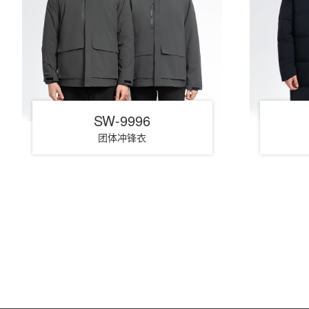
SW-9996
团体冲锋衣