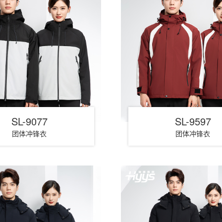
SL-9077
SL-9597
团体冲锋衣
团体冲锋衣