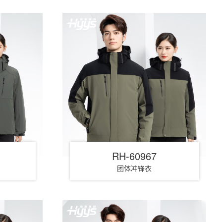
RH-60967
团体冲锋衣