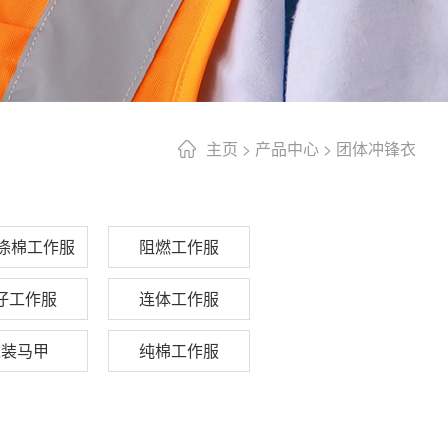
主页
>
产品中心
>
团体冲锋衣
·涤棉工作服
阻燃工作服
仔工作服
连体工作服
工装马甲
纯棉工作服