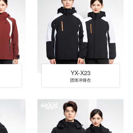
YX-X23
团体冲锋衣