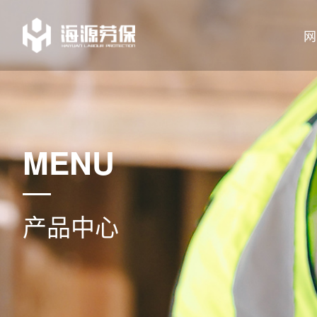
网
MENU
产品中心