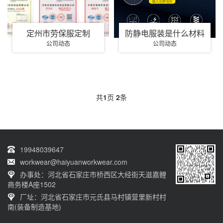
定州市劳保服定制
防静电服装是什么材料
公司动态
公司动态
共
1
页
2
条
19948039647
workwear@haiyuanworkwear.com
办事处：河北省石家庄市桥西区大经街天滋嘉鲤
商务楼A座1502
厂址：河北省石家庄市元氏县马村镇营里新村村
南(装备制造基地)