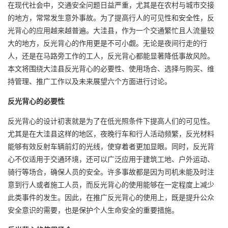
在现代社会中，交通安全问题日益严重，尤其是在农村与城市交接
的地方，常常发生意外事故。为了提高行人的可见性和安全性，反
光背心的应用越来越普遍。大洼县，作为一个交通繁忙且人流量较
大的地方，反光背心的作用更是不可小觑。无论是夜间行走的行
人，还是在马路旁工作的工人，反光背心都能显著降低事故风险。
本文将围绕
大洼县反光背心
的必要性、使用场合、选择与购买、维
持管理、推广工作以及未来展望六个方面进行讨论。
反光背心的必要性
反光背心的设计初衷就是为了在低光照条件下提高人们的可见性。
尤其是在大洼县这样的地区，夜晚行车和行人活动频繁，反光材料
能够有效反射车辆前灯的光线，使穿着者更加显眼。同时，反光背
心不仅适用于交通环境，还可以广泛应用于建筑工地、户外运动、
骑行等场合，确保人员的安全。许多事故都是因为司机未能及时注
意到行人或者施工人员，而反光背心的使用能够在一定程度上减少
此类事件的发生。因此，在推广反光背心的使用上，既是提升公众
安全意识的需要，也是保护个人生命安全的重要措施。