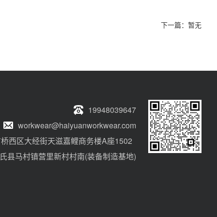
下一篇：
暂无
19948039647
workwear@haiyuanworkwear.com
桥西区大经街天滋嘉鲤商务楼A座1502
氏县马村镇营里新村村南(装备制造基地)