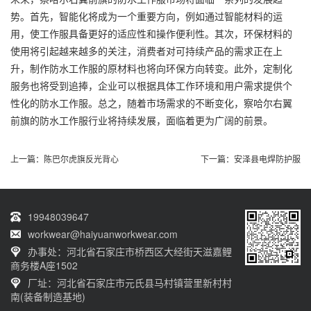
势。首先，智能化将成为一个重要方向，例如通过智能材料的运
用，使工作服具备更好的适应性和操作便利性。其次，环保材料的
使用将引起越来越多的关注，消费者对可持续产品的需求正在上
升，制作防水工作服的原材料也将向环保方向转变。此外，定制化
服务也将受到追捧，企业可以根据具体工作环境和用户需求提供个
性化的防水工作服。总之，随着市场需求的不断变化，察哈尔右翼
前旗的防水工作服行业将持续发展，面临着更为广阔的前景。
上一篇：
陈巴尔虎旗反光背心
下一篇：
安泽县电焊防护服
19948039647
workwear@haiyuanworkwear.com
办事处：河北省石家庄市桥西区大经街天滋嘉鲤
商务楼A座1502
厂址：河北省石家庄市元氏县马村镇营里新村村
南(装备制造基地)