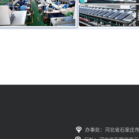
办事处：河北省石家庄市