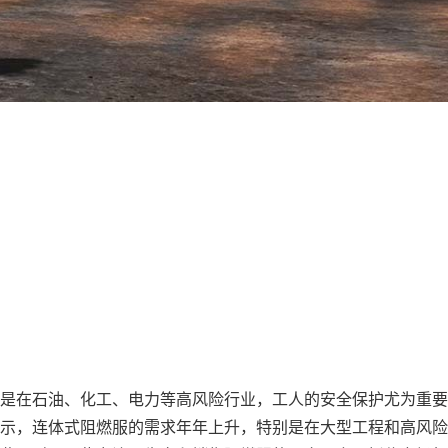
是在石油、化工、电力等高风险行业，工人的安全保护尤为重要
示，连体式阻燃服的需求年年上升，特别是在大型工程和高风险