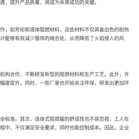
遇，提升产品质量，将成为未来成功的关键。
作，如芳纶和液体阻燃材料，这些材料不仅具备出色的耐热
计能够有效减少服饰的缝合处，从而降低了火焰侵入的风
机构合作，不断研发新型的阻燃材料和生产工艺。此外，许
幅度提升。同时，一些厂家也开始关注环保，研发出更加环
全标准。其次，连体式阻燃服的舒适性也不容忽视，工人在
程中，不仅满足安全要求，同时也能控制成本。因此，企业