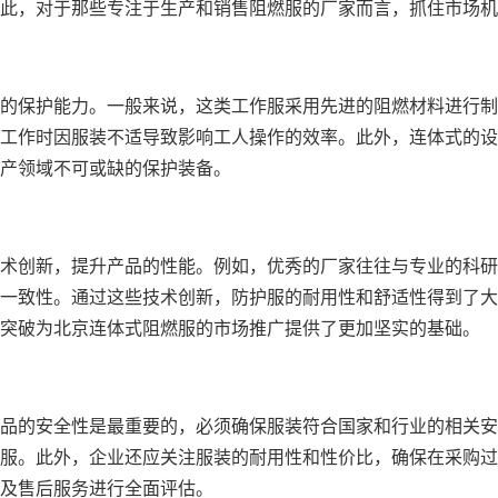
此，对于那些专注于生产和销售阻燃服的厂家而言，抓住市场机
的保护能力。一般来说，这类工作服采用先进的阻燃材料进行制
工作时因服装不适导致影响工人操作的效率。此外，连体式的设
产领域不可或缺的保护装备。
术创新，提升产品的性能。例如，优秀的厂家往往与专业的科研
一致性。通过这些技术创新，防护服的耐用性和舒适性得到了大
突破为北京连体式阻燃服的市场推广提供了更加坚实的基础。
品的安全性是最重要的，必须确保服装符合国家和行业的相关安
服。此外，企业还应关注服装的耐用性和性价比，确保在采购过
及售后服务进行全面评估。