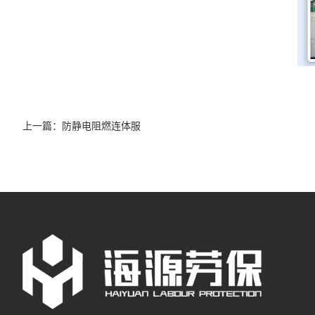
上一篇：
防静电阻燃连体服