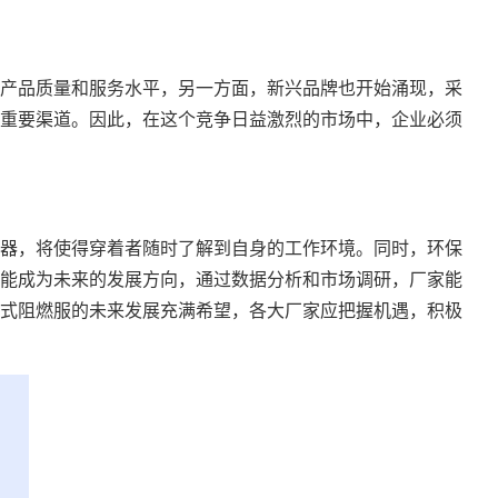
产品质量和服务水平，另一方面，新兴品牌也开始涌现，采
重要渠道。因此，在这个竞争日益激烈的市场中，企业必须
器，将使得穿着者随时了解到自身的工作环境。同时，环保
能成为未来的发展方向，通过数据分析和市场调研，厂家能
式阻燃服的未来发展充满希望，各大厂家应把握机遇，积极