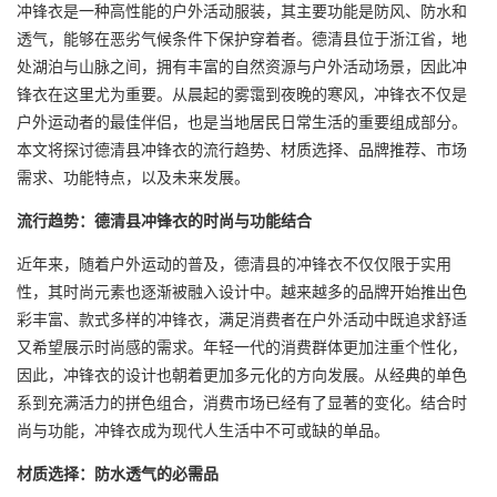
冲锋衣是一种高性能的户外活动服装，其主要功能是防风、防水和
透气，能够在恶劣气候条件下保护穿着者。德清县位于浙江省，地
处湖泊与山脉之间，拥有丰富的自然资源与户外活动场景，因此冲
锋衣在这里尤为重要。从晨起的雾霭到夜晚的寒风，冲锋衣不仅是
户外运动者的最佳伴侣，也是当地居民日常生活的重要组成部分。
本文将探讨
德清县冲锋衣
的流行趋势、材质选择、品牌推荐、市场
需求、功能特点，以及未来发展。
流行趋势：德清县冲锋衣的时尚与功能结合
近年来，随着户外运动的普及，德清县的冲锋衣不仅仅限于实用
性，其时尚元素也逐渐被融入设计中。越来越多的品牌开始推出色
彩丰富、款式多样的冲锋衣，满足消费者在户外活动中既追求舒适
又希望展示时尚感的需求。年轻一代的消费群体更加注重个性化，
因此，冲锋衣的设计也朝着更加多元化的方向发展。从经典的单色
系到充满活力的拼色组合，消费市场已经有了显著的变化。结合时
尚与功能，冲锋衣成为现代人生活中不可或缺的单品。
材质选择：防水透气的必需品