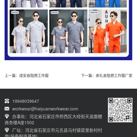
上一篇：
成安县阻燃工作服
下一篇：
崇礼县阻燃工作服厂家
19948039647
workwear@haiyuanworkwear.com
办事处：河北省石家庄市桥西区大经街天滋嘉鲤
商务楼A座1502
厂址：河北省石家庄市元氏县马村镇营里新村村
南(装备制造基地)