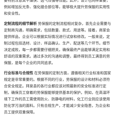
要特别注意其干燥快、透气性强等性能。此外，设计也同样重要，
例如增加反光条、强化缝合部位等，能够极大提升劳保服的实用性
和安全性。
定制流程的细节解析
劳保服的定制流程相对复杂，首先企业需要与
定制商沟通，明确需求，包括数量、款式、用途等。接着，商家会
提供样品，企业可以根据实际情况进行试穿和修改。一般来说，定
制过程包括选材、设计、样品确认、生产、配送等几个环节。细节
决定成败，每一步都需要仔细把关，确保最终产品能够满足实用和
舒适的双重需求。通过多次的沟通和调整，最终得到员工满意的劳
保服，是每个企业的共同追求。
行业标准与合规性
在劳保服的定制方面，遵循相关行业标准和国家
规定是非常重要的。根据不同的行业，劳保服的设计和材料必须符
合安全规定。拜泉县的各行业都应该对照最新的安全标准进行定
制，确保员工穿着的劳保服能够提供基本的保护。例如，在高温环
境下工作的员工需使用防火、防静电的材料，化工行业则应该使用
防化学污浊的面料。只有合规生产，才能减少安全隐患，为企业和
员工提供双重保障。