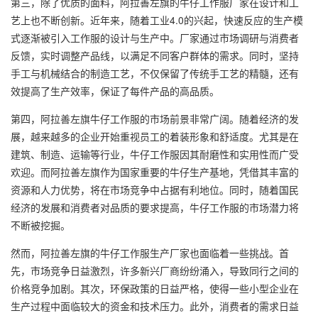
第三，除了优质的面料，阿拉善左旗的牛仔工作服厂家在设计和工
艺上也不断创新。近年来，随着工业4.0的兴起，快速反应的生产模
式逐渐被引入工作服的设计与生产中。厂家通过市场调研与消费者
反馈，实时调整产品线，以满足不同客户群体的需求。同时，坚持
手工与机械结合的制造工艺，不仅保留了传统手工艺的精髓，还有
效提高了生产效率，保证了每件产品的高品质。
第四，阿拉善左旗牛仔工作服的市场前景非常广阔。随着经济的发
展，越来越多的企业开始重视员工的着装形象和舒适度。尤其是在
建筑、制造、运输等行业，牛仔工作服因其耐磨性和实用性而广受
欢迎。而阿拉善左旗作为国家重要的牛仔生产基地，凭借其丰富的
资源和人力优势，将在市场竞争中占据有利地位。同时，随着国民
经济的发展和消费者对品质的要求提高，牛仔工作服的市场潜力将
不断被挖掘。
然而，阿拉善左旗的牛仔工作服生产厂家也面临着一些挑战。首
先，市场竞争日益激烈，许多新兴厂商纷纷涌入，导致同行之间的
价格竞争加剧。其次，环保政策的日益严格，使得一些小型企业在
生产过程中面临较大的资金和技术压力。此外，消费者的需求日益