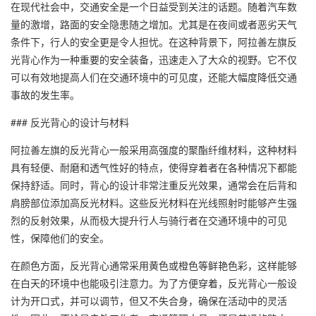
在现代社会中，交通安全是一个日益受到关注的话题。随着汽车数
量的激增，路面的安全隐患随之增加。尤其是在夜间或者恶劣天气
条件下，行人的安全更是令人担忧。在这种背景下，
阿拉善左旗反
光背心
作为一种重要的安全装备，迅速走入了大众的视野。它不仅
可以有效地提高人们在交通环境中的可见度，还能大幅度降低交通
事故的发生率。
### 反光背心的设计与材料
阿拉善左旗的反光背心一般采用高强度的聚酯纤维材料，这种材料
具有轻便、耐磨和透气性好的特点，使得穿着者在各种情况下都能
保持舒适。同时，背心的设计非常注重反光效果，通常会在后背和
肩膀部位添加高反光材料。这些反光材料在光线照射时能够产生强
烈的反射效果，从而极大提升行人与骑行者在交通环境中的可见
性，保障他们的安全。
在颜色方面，反光背心通常采用黄色或橙色等鲜艳色彩，这样能够
在白天的环境中也能吸引注意力。为了方便穿着，反光背心一般设
计为开口式，并可以调节，但又不失合身，确保在活动中的灵活