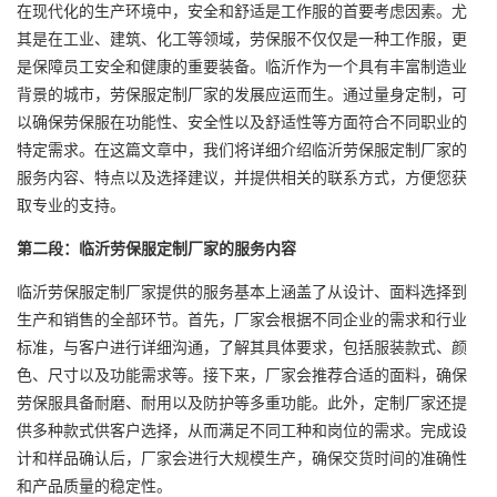
在现代化的生产环境中，安全和舒适是工作服的首要考虑因素。尤
其是在工业、建筑、化工等领域，劳保服不仅仅是一种工作服，更
是保障员工安全和健康的重要装备。临沂作为一个具有丰富制造业
背景的城市，
劳保服定制厂家
的发展应运而生。通过量身定制，可
以确保劳保服在功能性、安全性以及舒适性等方面符合不同职业的
特定需求。在这篇文章中，我们将详细介绍临沂
劳保服定制厂
家的
服务内容、特点以及选择建议，并提供相关的联系方式，方便您获
取专业的支持。
第二段：临沂劳保服定制厂家的服务内容
临沂劳保服定制厂家提供的服务基本上涵盖了从设计、面料选择到
生产和销售的全部环节。首先，厂家会根据不同企业的需求和行业
标准，与客户进行详细沟通，了解其具体要求，包括服装款式、颜
色、尺寸以及功能需求等。接下来，厂家会推荐合适的面料，确保
劳保服具备耐磨、耐用以及防护等多重功能。此外，定制厂家还提
供多种款式供客户选择，从而满足不同工种和岗位的需求。完成设
计和样品确认后，厂家会进行大规模生产，确保交货时间的准确性
和产品质量的稳定性。