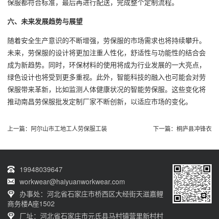
保服都符合标准，最后再进行配送，完成整个定制流程。
六、未来发展趋势与展望
随着安全生产意识的不断增强，劳保服的市场需求也将持续攀升。
未来，劳保服的设计将更加注重人性化，舒适性与功能性的结合会
成为新趋势。同时，环保材料的使用将成为行业发展的一大亮点，
绿色设计也将受到更多重视。此外，智能科技的融入也可能会对劳
保服带来革新，比如监测人体健康状况的智能劳保服。这些变化将
推动南昌劳保服批发定制厂家不断创新，以适应市场的变化。
上一篇：
阿尔山市工地工人劳保服工装
下一篇：
桐庐县冲锋衣
19948039647
workwear@haiyuanworkwear.com
办事处：河北省石家庄市桥西区大经街天滋嘉鲤
商务楼A座1502
厂址：河北省石家庄市元氏县马村镇营里新村村