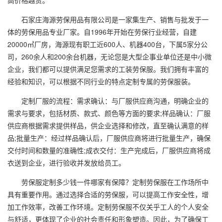
高价格越贵。
石家庄海源劳保用品有限公司是一家集生产、销售与批发于一
体的劳保用品专业厂家。自1996年开始在劳保行业经营，自建
20000㎡厂房，海源现有职工近600人、机器400台，下属5家分公
司，260余人和200余台机器，无论您是大型企事业单位还是中小微
企业，我们都可以提供满足您需求的工装劳保服。我们拥有丰富的
经验和知识，可以根据不同行业的特点定制专属的劳保服装。
定制厂服的流程：需求确认：与厂服供应商沟通，明确企业的
需求与要求，包括材质、款式、颜色等方面的要求;样品确认：厂服
供应商根据需求提供样品，供企业选择和修改，直至确认满意的样
品;批量生产：经过样品确认后，厂服供应商将进行批量生产，确保
交付时间和数量的准确性;成衣交付：生产完成后，厂服供应商将成
衣送到企业，进行验收并发放给员工。
劳保服定制多少钱一件哪家有保障？定制劳保服在工作场所中
具有重要作用。通过选择合适的劳保服，可以提高工作安全性，增
加工作效率，改善工作环境。定制劳保服不仅关乎工人的个人安全
与舒适，更体现了企业的社会责任和形象塑造。因此，为了确保工