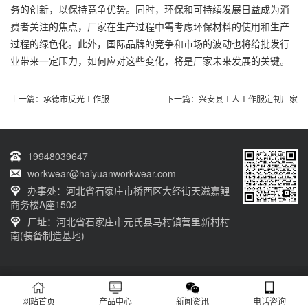
务的创新，以保持竞争优势。同时，环保和可持续发展日益成为消
费者关注的焦点，厂家在生产过程中需考虑环保材料的使用和生产
过程的绿色化。此外，国际品牌的竞争和市场的波动也将给批发行
业带来一定压力，如何应对这些变化，将是厂家未来发展的关键。
上一篇：
承德市反光工作服
下一篇：
兴安县工人工作服定制厂家
19948039647
workwear@haiyuanworkwear.com
办事处：河北省石家庄市桥西区大经街天滋嘉鲤
商务楼A座1502
厂址：河北省石家庄市元氏县马村镇营里新村村
南(装备制造基地)
20230601001版权归石家庄海源劳保有限公司所有 网站备案号：
冀ICP备
12011659号-11
网站首页
产品中心
新闻资讯
电话咨询