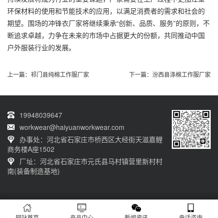
环保材料的使用和节能技术的应用，以满足消费者的需求和社会的
期望。围场的冲锋衣厂家将继续秉承“创新、品质、服务”的原则，不
断追求卓越，力争在未来的市场中占据更大的份额，共同推动中国
户外服装行业的发展。
上一篇：
祁门县纯棉工作服厂家
下一篇：
汾西县涤棉工作服厂家
19948039647
workwear@haiyuanworkwear.com
办事处：河北省石家庄市桥西区大经街天滋嘉鲤
商务楼A座1502
厂址：河北省石家庄市元氏县马村镇营里新村村
南(装备制造基地)
20230601001版权归石家庄海源劳保有限公司所有 网站备案号：
冀ICP备
12011659号-11
网站首页
产品中心
新闻资讯
电话咨询