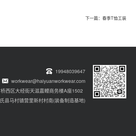
下一篇：
春季T恤工装
19948039647
workwear@haiyuanworkwear.com
桥西区大经街天滋嘉鲤商务楼A座1502
氏县马村镇营里新村村南(装备制造基地)