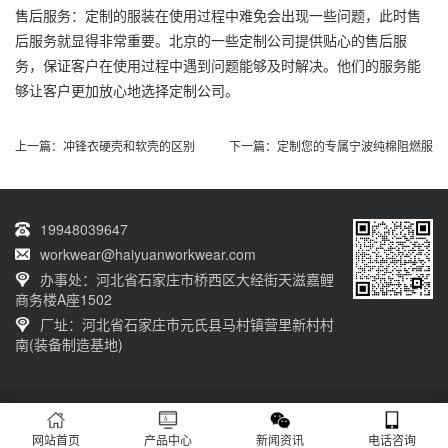
售后服务：定制的服装在使用过程中难免会出现一些问题，此时售
后服务就显得非常重要。北京的一些定制公司提供贴心的售后服
务，保证客户在使用过程中遇到问题能够及时解决。他们的服务能
够让客户更加放心地选择定制公司。
上一篇：
冲锋衣硬壳和软壳的区别
下一篇：
定制您的专属宁波纯棉阻燃服
19948039647
workwear@haiyuanworkwear.com
办事处：河北省石家庄市桥西区大经街天滋嘉鲤
商务楼A座1502
厂址：河北省石家庄市元氏县马村镇营里新村村
南(装备制造基地)
20230601001版权归石家庄海源劳保有限公司所有 网站备案号：
冀ICP备
12011659号-11
网站首页
产品中心
新闻资讯
电话咨询