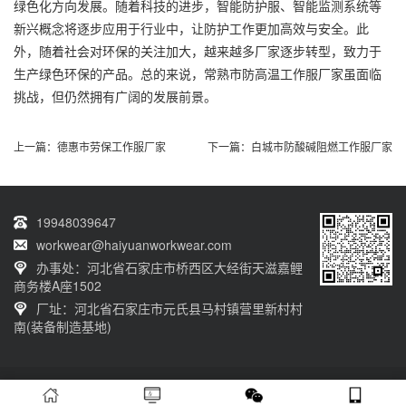
绿色化方向发展。随着科技的进步，智能防护服、智能监测系统等
新兴概念将逐步应用于行业中，让防护工作更加高效与安全。此
外，随着社会对环保的关注加大，越来越多厂家逐步转型，致力于
生产绿色环保的产品。总的来说，常熟市防高温工作服厂家虽面临
挑战，但仍然拥有广阔的发展前景。
上一篇：
德惠市劳保工作服厂家
下一篇：
白城市防酸碱阻燃工作服厂家
19948039647
workwear@haiyuanworkwear.com
办事处：河北省石家庄市桥西区大经街天滋嘉鲤
商务楼A座1502
厂址：河北省石家庄市元氏县马村镇营里新村村
南(装备制造基地)
20230601001版权归石家庄海源劳保有限公司所有 网站备案号：
冀ICP备
12011659号-11