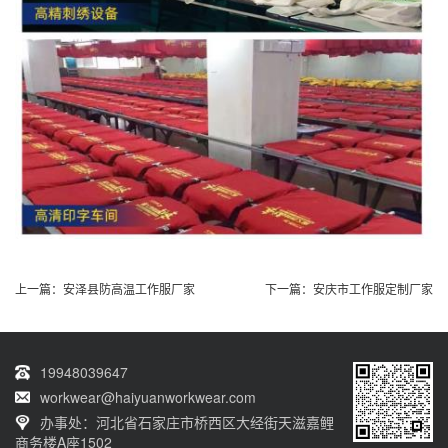
上一篇：
安泽县防高温工作服厂家
下一篇：
安庆市工作服定制厂家
19948039647
workwear@haiyuanworkwear.com
办事处：河北省石家庄市桥西区大经街天滋嘉鲤
商务楼A座1502