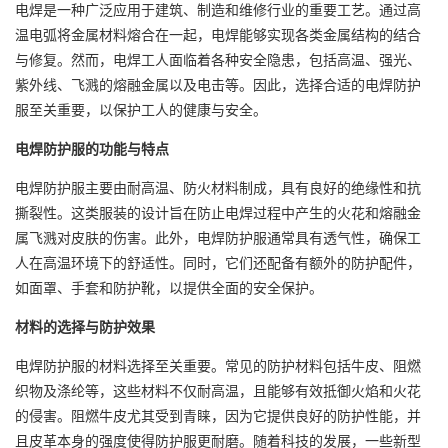
电焊是一种广泛应用于建筑、制造和维修行业的重要工艺。通过高
温电弧将金属材料熔合在一起，电焊能够实现各类金属结构的结合
与修复。然而，电焊工人面临着各种安全隐患，包括高温、强光、
紫外线、飞溅的熔融金属以及电击等。因此，选择合适的
电焊防护
服
至关重要，以保护工人的健康与安全。
电焊防护服的功能与特点
电焊防护服主要由耐高温、防火材料制成，具有良好的绝缘性和抗
撕裂性。这类服装的设计旨在防止电焊过程中产生的火花和熔融金
属飞溅对皮肤的伤害。此外，电焊防护服通常具有透气性，确保工
人在高温环境下的舒适性。同时，它们还配备有额外的防护配件，
如面罩、手套和防护靴，以提供全面的安全保护。
材料的选择与防护效果
电焊防护服的材料选择至关重要。常见的防护材料包括牛皮、阻燃
织物及涤纶等，这些材料不仅耐高温，且能够有效抵御火焰和火花
的侵害。阻燃牛皮尤其受到青睐，因为它提供良好的防护性能，并
且皮革本身的强度使得防护服更耐磨。随着科技的发展，一些新型