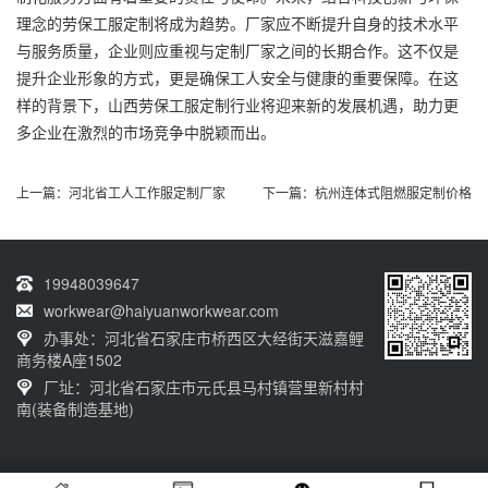
理念的劳保工服定制将成为趋势。厂家应不断提升自身的技术水平
与服务质量，企业则应重视与定制厂家之间的长期合作。这不仅是
提升企业形象的方式，更是确保工人安全与健康的重要保障。在这
样的背景下，山西劳保工服定制行业将迎来新的发展机遇，助力更
多企业在激烈的市场竞争中脱颖而出。
上一篇：
河北省工人工作服定制厂家
下一篇：
杭州连体式阻燃服定制价格
19948039647
workwear@haiyuanworkwear.com
办事处：河北省石家庄市桥西区大经街天滋嘉鲤
商务楼A座1502
厂址：河北省石家庄市元氏县马村镇营里新村村
南(装备制造基地)
20230601001版权归石家庄海源劳保有限公司所有 网站备案号：
冀ICP备