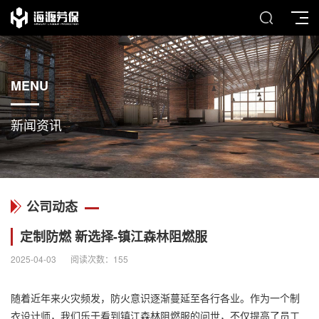
MENU
新闻资讯
公司动态
定制防燃 新选择-镇江森林阻燃服
2025-04-03
阅读次数：
155
随着近年来火灾频发，防火意识逐渐蔓延至各行各业。作为一个制
衣设计师，我们乐于看到镇江森林
阻燃服
的问世，不仅提高了员工