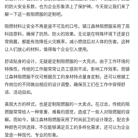
的防火安全系数，也为企业形象添上了保护神。今天就让我们来了
解一下这一款阻燃服的定制吧。
阻燃材料让安全不再是遥不可及的口号。镇江森林阻燃服采用了高
科技原料，确保了抗热、防火的效果。无论是在特殊环境下还是日
常佩戴，都能有效降低火灾概率，减小燃烧后对人体的伤害。这种
让人们放心的材料，值得每个企业引入使用。
舒适贴身的设计，无疑是定制阻燃服的一大亮点。由于工作环境的
特殊性，传统的
工作服
常常让员工感到不适，影响工作效率。而镇
江森林阻燃服不仅可根据员工的身材特点量身定制，还可以根据工
作岗位的不同做出相应的设计调整，确保员工们在工作中穿得舒
适、活动自如。
美观大方的样式，也是定制阻燃服的一大卖点。在过去，传统的阻
燃服常常给人一种笨重、难看的感觉，造成了一些人对阻燃服的误
解。而如今，镇江森林阻燃服采用了时尚前卫的设计理念，配合多
种颜色可供选择，不仅能够满足员工的多样化需求，还可以为企业
营造一种现代、专业的形象。