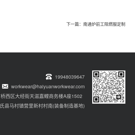
下一篇：
南通炉前工阻燃服定制
19948039647
workwear@haiyuanworkwear.com
桥西区大经街天滋嘉鲤商务楼A座1502
氏县马村镇营里新村村南(装备制造基地)