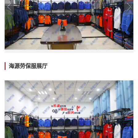
海源劳保服展厅