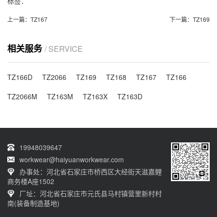
标签：
上一篇：
TZ167
下一篇：
TZ169
相关服务
/ SERVICE
TZ166D
TZ2066
TZ169
TZ168
TZ167
TZ166
TZ2066M
TZ163M
TZ163X
TZ163D
19948039647
workwear@haiyuanworkwear.com
办事处：河北省石家庄市桥西区大经街天滋嘉鲤
商务楼A座1502
厂址：河北省石家庄市元氏县马村镇营里新村村
南(装备制造基地)