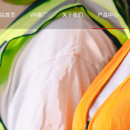
站首页
VR看厂
关于我们
产品中心