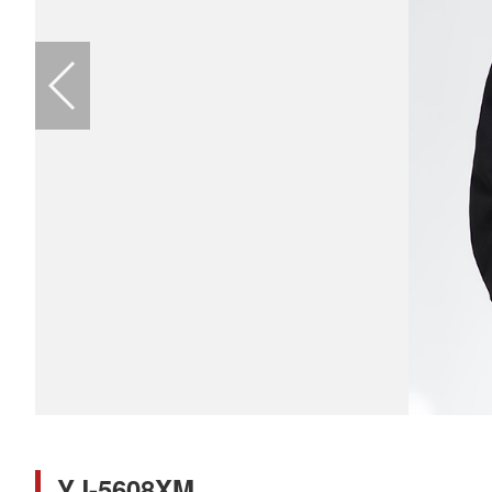
YJ-5608XM