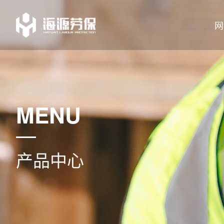
网
MENU
产品中心