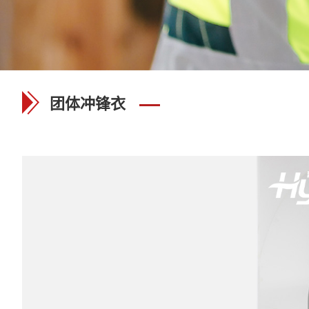
团体冲锋衣