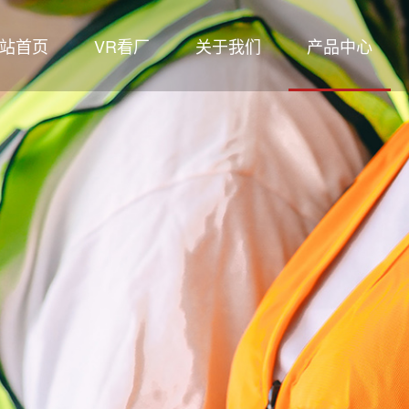
站首页
VR看厂
关于我们
产品中心