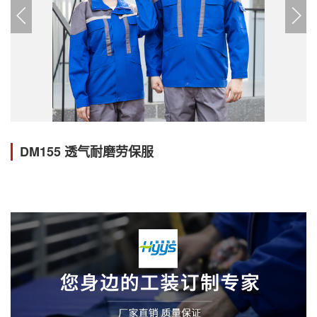
DM155 透气耐磨劳保服