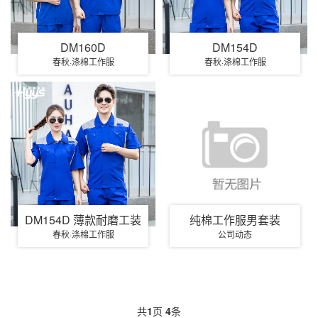
DM160D
DM154D
春秋·涤棉工作服
春秋·涤棉工作服
DM154D 薄款耐磨工装
纯棉工作服男套装
春秋·涤棉工作服
公司动态
共
1
页
4
条