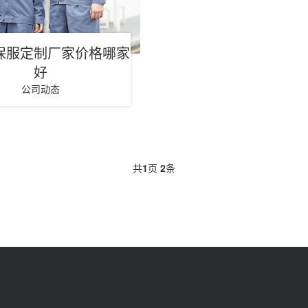
保服定制厂家价格哪家
好
公司动态
共
1
页
2
条