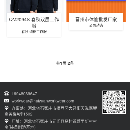
QM2094S 春秋双层工作
晋州市体恤批发厂家
服
公司动态
春秋·纯棉工作服
共
1
页
2
条
19948039647
workwear@haiyuanworkwear.com
办事处：河北省石家庄市桥西区大经街天滋嘉鲤
商务楼A座1502
厂址：河北省石家庄市元氏县马村镇营里新村村
南(装备制造基地)