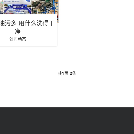
油污多 用什么洗得干
净
公司动态
共
1
页
2
条