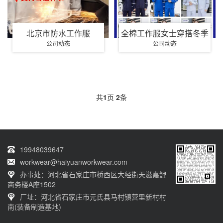
北京市防水工作服
全棉工作服女士穿搭冬季
公司动态
公司动态
共
1
页
2
条
19948039647
workwear@haiyuanworkwear.com
办事处：河北省石家庄市桥西区大经街天滋嘉鲤
商务楼A座1502
厂址：河北省石家庄市元氏县马村镇营里新村村
南(装备制造基地)