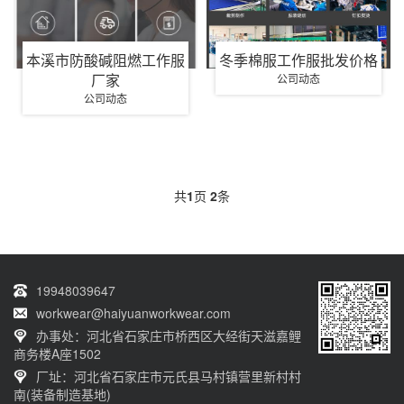
本溪市防酸碱阻燃工作服
冬季棉服工作服批发价格
厂家
公司动态
公司动态
共
1
页
2
条
19948039647
workwear@haiyuanworkwear.com
办事处：河北省石家庄市桥西区大经街天滋嘉鲤
商务楼A座1502
厂址：河北省石家庄市元氏县马村镇营里新村村
南(装备制造基地)