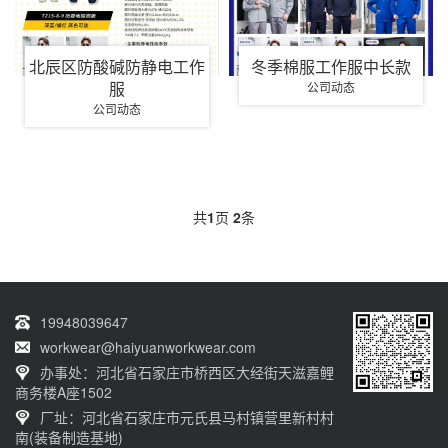
北辰区防酸碱防静电工作
冬季棉服工作服中长款
服
公司动态
公司动态
共
1
页
2
条
19948039647
workwear@haiyuanworkwear.com
办事处：河北省石家庄市桥西区大经街天滋嘉鲤
商务楼A座1502
厂址：河北省石家庄市元氏县马村镇营里新村村
南(装备制造基地)