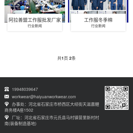
阿拉善盟工作服批发厂家
工作服冬季棉
行业新闻
行业新闻
共
1
页
2
条
19948039647
workwear@haiyuanworkwear.com
办事处：河北省石家庄市桥西区大经街天滋嘉鲤
商务楼A座1502
厂址：河北省石家庄市元氏县马村镇营里新村村
南(装备制造基地)